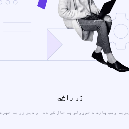
ژر راځي
ریس ویب پاڼه د جوړولو په حال کې ده او ډیر ژر به خپره